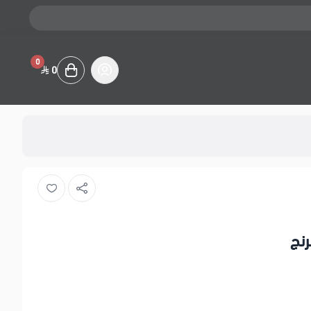
0
0
رنج