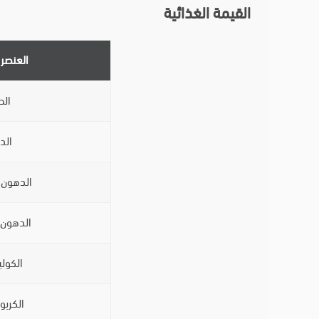
القيمة الغذائية
العنصر 
الط
الد
الدهون 
الدهون 
الكول
الكربو