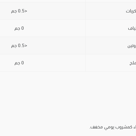
ريات
<0.5 جم
لياف
0 جم
وتين
<0.5 جم
ملح
0 جم
الماء كمشروب يومي مخفف.