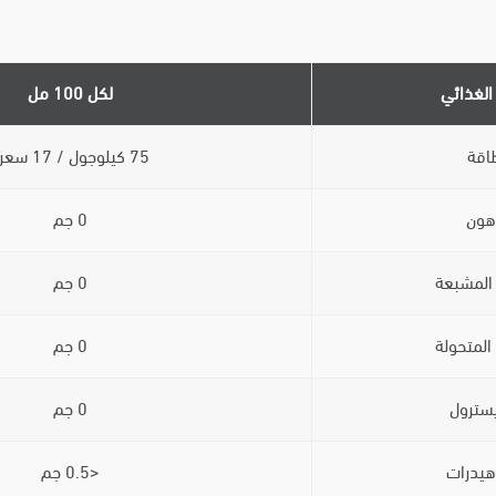
الغذائي
لكل 100 مل
اقة
75 كيلوجول / 17 سعرة
هون
0 جم
المشبعة
0 جم
المتحولة
0 جم
يسترول
0 جم
هيدرات
<0.5 جم