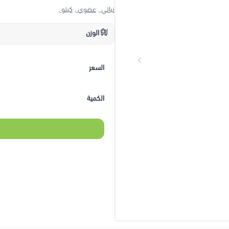
نباتي ,
عضوي ,
كيتو ,
الوزن
السعر
الكمية