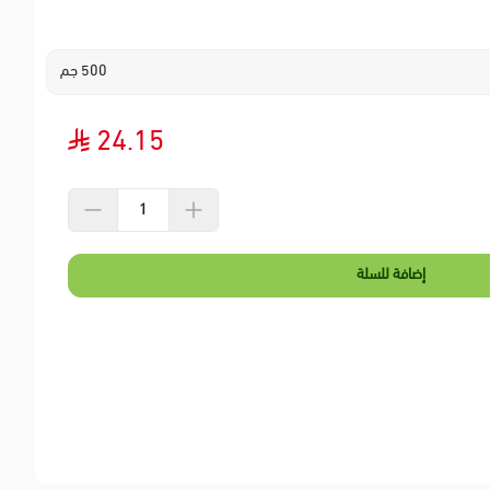
500 جم
24.15
إضافة للسلة