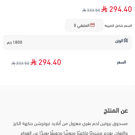
294.40
333.50
المتبقي
0
السعر شامل الضريبة
الوزن
1800 جم
294.40
السعر
333.50
عن المنتج
مسحوق بروتين لحم بقري معزول من أبلايد نيوتريشن بنكهة الكرز
والتفاح، يقدم مشروبًا فاكهيًا منعشًا وخفيفًا بعيدًا عن القوام