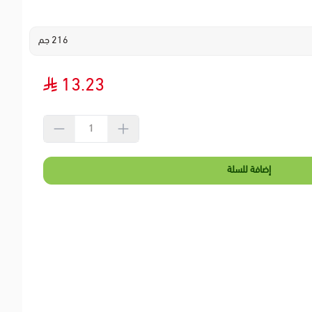
216 جم
13.23
إضافة للسلة