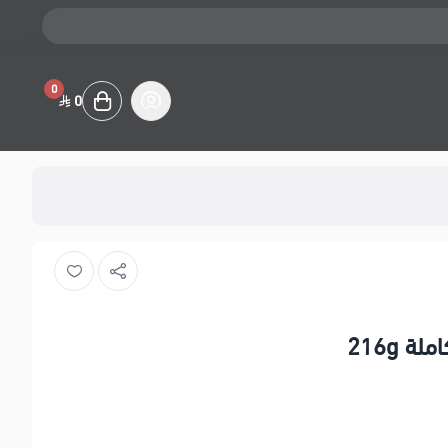
0
0
 216g