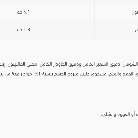
تول
4.1 جم
ين
1.8 جم
ألياف نباتية، أرز منتفخ بنسبة 4% مكون من دقيق 
 أو القهوة والشاي.