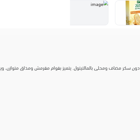
ون سكر مضاف ومحلى بالمالتيتول. يتميز بقوام مقرمش ومذاق متوازن، ويمك