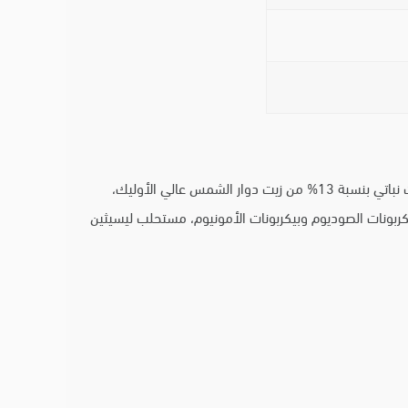
حبوب كاملة بنسبة 58% تشمل دقيق القمح الكامل، دقيق الشوفان، دقيق الشعير الكامل ودقيق الجاودار الكامل، محلي المالتيتول، زيت نباتي بنسبة 13% من زيت دوار الشمس عالي الأوليك،
الأرز ودقيق القمح والملح، مسحوق حليب منزوع الدسم بنسبة 1%، مواد رافعة من بيكربونات الصوديوم وبيكربونات الأمونيوم، مستحلب ليسيثين