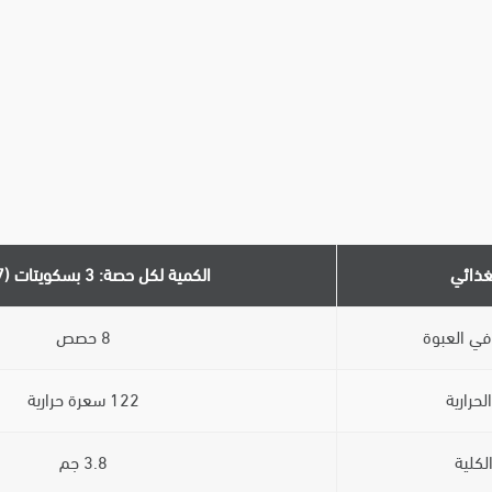
غذائي
الكمية لكل حصة: 3 بسكويتات (27 جم)
ي العبوة
8 حصص
حرارية
122 سعرة حرارية
لكلية
3.8 جم