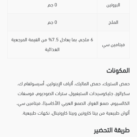
البروتين
0 جم
الملح
0 جم
6 ملجم، بما يعادل 7.5% من القيمة المرجعية
فيتامين سي
الغذائية
المكونات
حمض الستريك، حمض الماليك، ألياف الإينولين، أسيسولفام ك،
سكرالوز، جليكوسيدات الستيفيول، سترات الصوديوم، فوسفات
الكالسيوم، صمغ الغوار، الصمغ العربي (الأكاسيا)، فيتامين سي،
ألوان طبيعية من بيتا كاروتين وبيتا كاروتينال، نكهات طبيعية.
طريقة التحضير