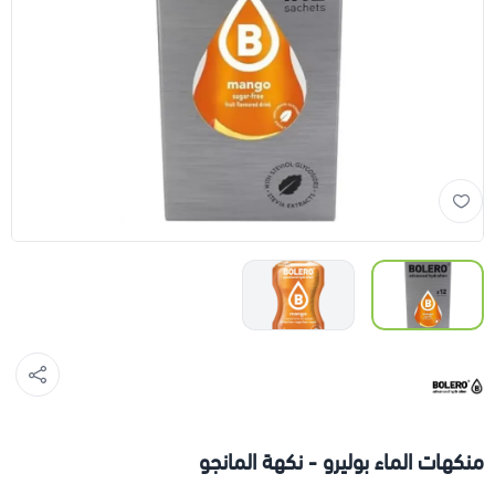
منكهات الماء بوليرو - نكهة المانجو