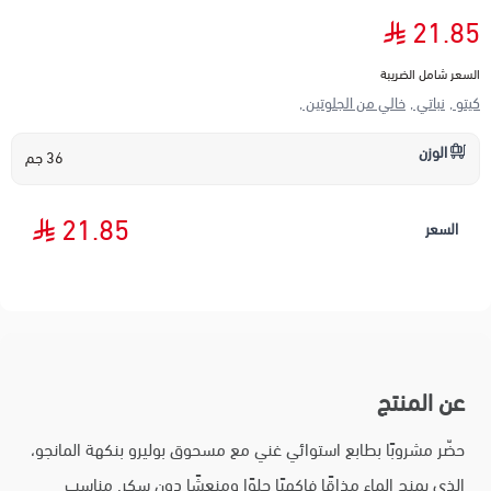
21.85
السعر شامل الضريبة
كيتو ,
نباتي ,
خالي من الجلوتين ,
الوزن
36 جم
21.85
السعر
عن المنتج
حضّر مشروبًا بطابع استوائي غني مع مسحوق بوليرو بنكهة المانجو،
الذي يمنح الماء مذاقًا فاكهيًا حلوًا ومنعشًا دون سكر. مناسب