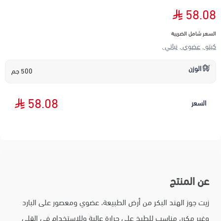
58.08
السعر شامل الضريبة
كيتو ,
عضوي ,
نباتي ,
الوزن
500 جم
58.08
السعر
عن المنتج
زيت جوز الهند البكر من أرض الطبيعة، عضوي ومعصور على البارد
وغير مكرر، مناسب للطبخ على حرارة عالية وللاستخدام في القلي