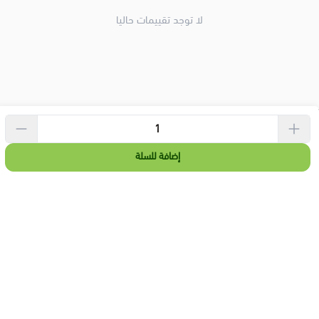
لا توجد تقييمات حاليا
الحقوق محفوظة | 2026
Banana.sa
Banana.sa
إضافة للسلة
"بنانا" علامة تجارية سعودية مُسجلة
تقدم باقة واسعة من المنتجات
الصحية والغذائية المميزة، لدعم
نمط الحياة الصحي و المتوازن.
السجل التجاري
الرقم الضريبي
302266360900003
7004057530
روابط مهمة