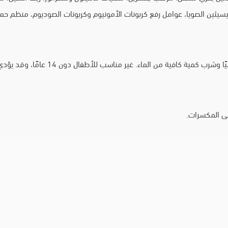
سيثين الصويا، عوامل رفع كربونات الأمونيوم وكربونات الصوديوم، منظم حم
اء. غير مناسب للأطفال دون 14 عامًا، وقد يؤدي الإفراط في تناوله إلى تأثير ملين.
لى المكسرات.