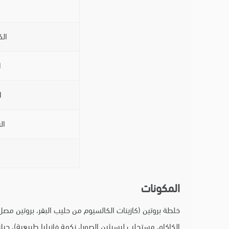
الك
ا
ا
ال
المكونات
الكاكاو، مستحلب ليسيثين الصويا، نكهة فانيليا طبيعية)، ج