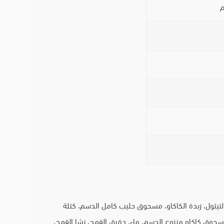
ن حليب البقر، بروتين مصل اللبن المعزول من حليب البقر)، شوكولاتة الحليب مع محلي 20% (محلي مالتيتول، زبدة الكاكاو، مسحوق حليب كامل الدسم، كتلة
مسحوق كاكاو منزوع الدسم، ماء، دقيق القمح، نشا القمح،