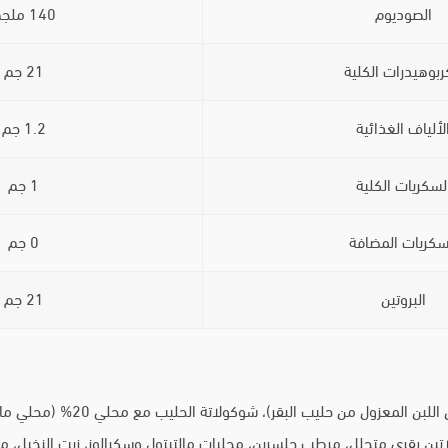
الصوديوم
140 ملجم
ربوهيدرات الكلية
21 جم
لألياف الغذائية
1.2 جم
لسكريات الكلية
1 جم
سكريات المضافة
0 جم
البروتين
21 جم
خلطة بروتين (كازينات الكالسيوم م
يلاتين بقري متحلل، مرطب جلسرين، محليات مالتيتول وسكرالوز، زيت النخيل، 