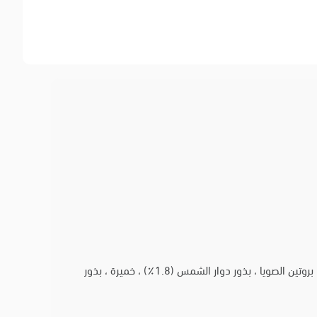
الماء ، نشا الذرة ، دقيق الأرز ، الألياف النباتية (سيلليوم) ، بذر الكتان (3٪) ، مثخن: هيدروكسي بروبيل ميثيل السليلوز ؛ زيت دوار الشمس ، بروتين الصويا ، بذور دوار الشمس (1.8٪) ، خميرة ، بذور