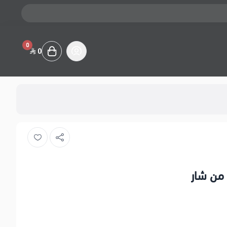
0
0
من شار