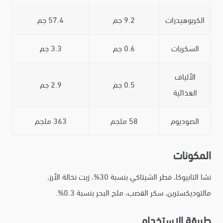
الكربوهيدرات
9.2 جم
57.4 جم
السكريات
0.6 جم
3.3 جم
الألياف
0.5 جم
2.9 جم
الغذائية
الصوديوم
58 ملجم
363 ملجم
المكونات
نشا التابيوكا، فطر الشيتاكي بنسبة 30%، زيت نخالة الأرز،
مالتوديكسترين، سكر القصب، ملح البحر بنسبة 0.3%.
طريقة الاستخدام