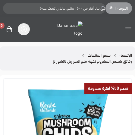
العربية
|
0
Banana.sa
الرئيسية
جميع المنتجات
رقائق شيبس المشروم نكهة ملح البحر ريل ناتشورالز
خصم 50% لفترة محدودة