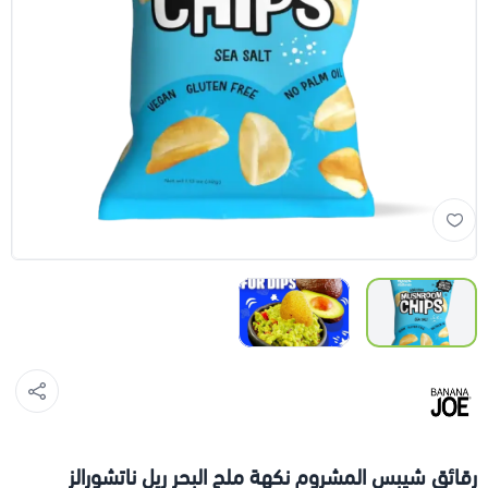
رقائق شيبس المشروم نكهة ملح البحر ريل ناتشورالز