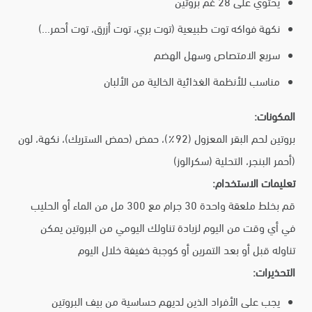
يحتوي على 28 غم بروتين
نكهة فواكه توت طبيعية (توت بري، توت أزرق، توت أحمر...)
سريع الامتصاص وسهل الهضم
مناسب للأنظمة الغذائية الخالية من الألبان
المكونات:
بروتين لحم البقر المعزول (92٪)، حمض (حمض الستريك)، نكهة، لون
(أحمر البنجر، التحلية (سكرالوز)
تعليمات الاستخدام:
قم بخلط ملعقة واحدة 30 جرام مع 300 مل من الماء أو الحليب
في أي وقت من اليوم لزيادة تناولك اليومي من البروتين يمكن
تناوله قبل أو بعد التمرين أو كوجبة خفيفة خلال اليوم
التحذيرات:
يجب على الأفراد الذين لديهم حساسية من بيف البروتين