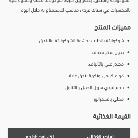
الشوكولاتة والبندق. يجمع بين طبقة شوكولاتة ناعمة وحشوة غنية
بالمكسرات في سناك فردي مناسب للاستمتاع به خلال اليوم.
مميزات المنتج
شوكولاتة بالحليب بحشوة الشوكولاتة والبندق.
بدون سكر مضاف.
مصدر غني بالألياف.
قوام كريمي ونكهة بندق غنية.
حجم فردي سهل الحمل والتناول.
محلى بالسكرالوز.
القيمة الغذائية
العنصر الغذائي
لكل لوح 55 جم