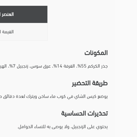
العنصر 
القيمة ا
المكونات
جذر الكركم 55%، القرفة 14%، عرق سوس، زنجبيل 7%، الهيل 3%، فلفل أسود، تفاح، الشمر، فلور الكاكاو، القرنفل.
طريقة التحضير
يوضع كيس الشاي في كوب ماء ساخن ويترك لعدة دقائق حتى
تحذيرات الحساسية
يحتوي على الزنجبيل، ولا يوصى به للنساء الحوامل.