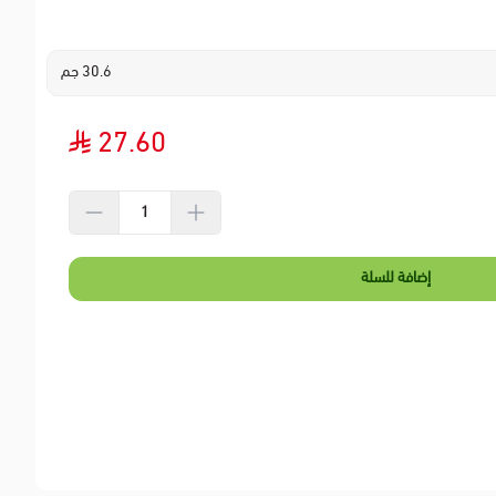
30.6 جم
27.60
إضافة للسلة