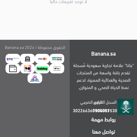
لا توجد تقييمات حاليا
الحقوق محفوظة | 2026
Banana.sa
Banana.sa
"بنانا" علامة تجارية سعودية مُسجلة
تقدم باقة واسعة من المنتجات
الصحية والغذائية المميزة، لدعم
نمط الحياة الصحي و المتوازن.
السجل التجاري
الرقم الضريبي
302266360900003
7004057530
روابط مهمة
تواصل معنا