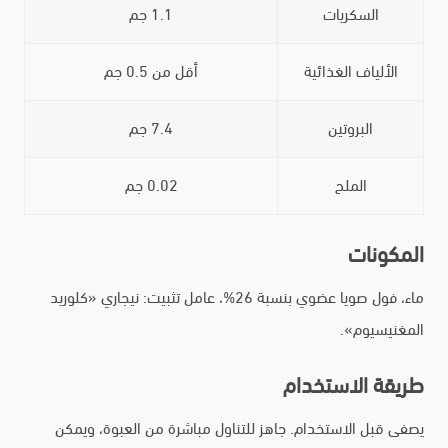
السكريات
1.1 جم
الألياف الغذائية
أقل من 0.5 جم
البروتين
7.4 جم
الملح
0.02 جم
المكونات
ماء، فول صويا عضوي بنسبة 26%، عامل تثبيت: نيجاري «كلوريد
المغنيسيوم».
طريقة الاستخدام
يصفى قبل الاستخدام. جاهز للتناول مباشرة من العبوة، ويمكن