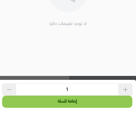
لا توجد تقييمات حاليا
الحقوق محفوظة | 2026
Banana.sa
Banana.sa
إضافة للسلة
"بنانا" علامة تجارية سعودية مُسجلة
تقدم باقة واسعة من المنتجات
الصحية والغذائية المميزة، لدعم
نمط الحياة الصحي و المتوازن.