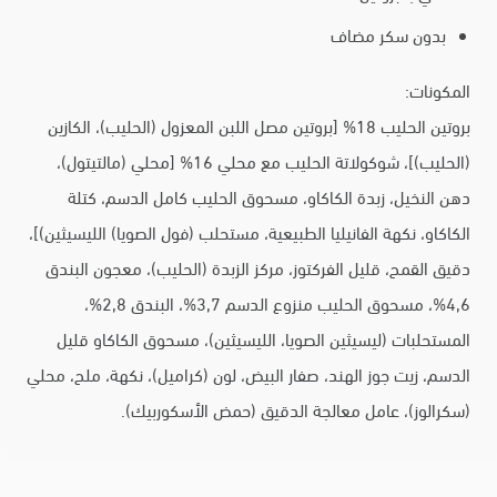
بدون سكر مضاف
المكونات:
بروتين الحليب 18% [بروتين مصل اللبن المعزول (الحليب)، الكازين
(الحليب)]، شوكولاتة الحليب مع محلي 16% [محلي (مالتيتول)،
دهن النخيل، زبدة الكاكاو، مسحوق الحليب كامل الدسم، كتلة
الكاكاو، نكهة الفانيليا الطبيعية، مستحلب (فول الصويا) الليسيثين)]،
دقيق القمح، قليل الفركتوز، مركز الزبدة (الحليب)، معجون البندق
4,6%، مسحوق الحليب منزوع الدسم 3,7%، البندق 2,8%،
المستحلبات (ليسيثين الصويا، الليسيثين)، مسحوق الكاكاو قليل
الدسم، زيت جوز الهند، صفار البيض، لون (كراميل)، نكهة، ملح، محلي
(سكرالوز)، عامل معالجة الدقيق (حمض الأسكوربيك).